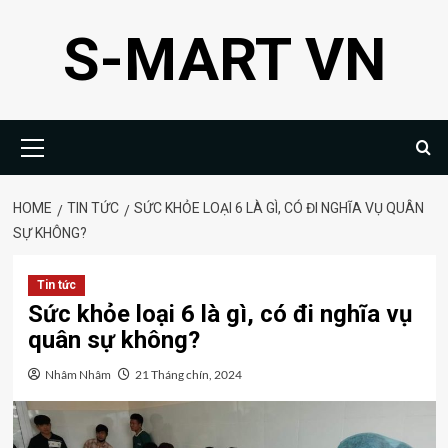
Skip
S-MART VN
to
content
Primary
Menu
HOME
TIN TỨC
SỨC KHỎE LOẠI 6 LÀ GÌ, CÓ ĐI NGHĨA VỤ QUÂN
SỰ KHÔNG?
Tin tức
Sức khỏe loại 6 là gì, có đi nghĩa vụ
quân sự không?
Nhâm Nhâm
21 Tháng chín, 2024