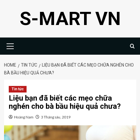
Skip
S-MART VN
to
content
Primary
Menu
HOME
TIN TỨC
LIỆU BẠN ĐÃ BIẾT CÁC MẸO CHỮA NGHÉN CHO
BÀ BẦU HIỆU QUẢ CHƯA?
Tin tức
Liệu bạn đã biết các mẹo chữa
nghén cho bà bầu hiệu quả chưa?
Hoàng Nam
3 Tháng sáu, 2019