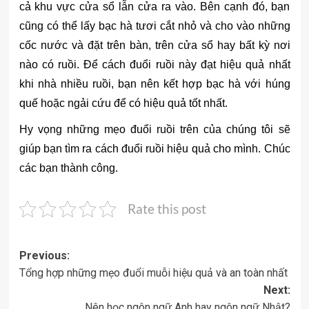
cả khu vực cửa sổ lẫn cửa ra vào. Bên cạnh đó, bạn
cũng có thể lấy bạc hà tươi cắt nhỏ và cho vào những
cốc nước và đặt trên bàn, trên cửa sổ hay bất kỳ nơi
nào có ruồi. Để cách đuổi ruồi này đạt hiệu quả nhất
khi nhà nhiều ruồi, bạn nên kết hợp bạc hà với húng
quế hoặc ngải cứu để có hiệu quả tốt nhất.
Hy vọng những mẹo đuổi ruồi trên của chúng tôi sẽ
giúp bạn tìm ra cách đuổi ruồi hiệu quả cho mình. Chúc
các bạn thành công.
Rate this post
Post
Previous:
Tổng hợp những mẹo đuổi muỗi hiệu quả và an toàn nhất
navigation
Next:
Nên học ngôn ngữ Anh hay ngôn ngữ Nhật?