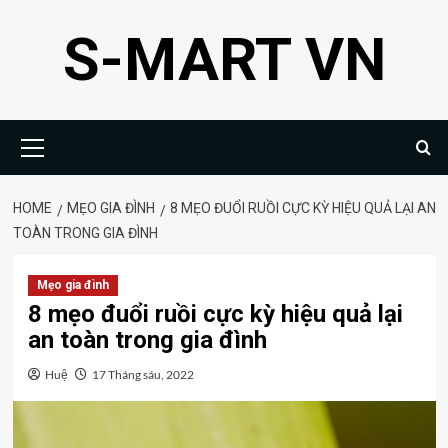
Skip
S-MART VN
to
content
Primary
Menu
HOME
MẸO GIA ĐÌNH
8 MẸO ĐUỔI RUỒI CỰC KỲ HIỆU QUẢ LẠI AN
TOÀN TRONG GIA ĐÌNH
Mẹo gia đình
8 mẹo đuổi ruồi cực kỳ hiệu quả lại
an toàn trong gia đình
Huệ
17 Tháng sáu, 2022